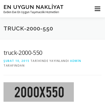
İçeriğe
EN UYGUN NAKLIYAT
geç
Menü
Evden Eve En Uygun Taşımacılık Hizmetleri
ANASAYFA
KURUMSAL
HIZMETLERIMIZ
TRUCK-2000-550
BLOG
İLETIŞIM
truck-2000-550
ŞUBAT 10, 2015
TARIHINDE YAYINLANDI
ADMIN
TARAFINDAN