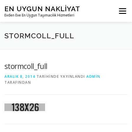
İçeriğe
EN UYGUN NAKLIYAT
geç
Menü
Evden Eve En Uygun Taşımacılık Hizmetleri
ANASAYFA
KURUMSAL
HIZMETLERIMIZ
STORMCOLL_FULL
BLOG
İLETIŞIM
stormcoll_full
ARALIK 8, 2014
TARIHINDE YAYINLANDI
ADMIN
TARAFINDAN