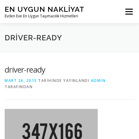
İçeriğe
EN UYGUN NAKLIYAT
geç
Menü
Evden Eve En Uygun Taşımacılık Hizmetleri
ANASAYFA
KURUMSAL
HIZMETLERIMIZ
DRIVER-READY
BLOG
İLETIŞIM
driver-ready
MART 26, 2015
TARIHINDE YAYINLANDI
ADMIN
TARAFINDAN