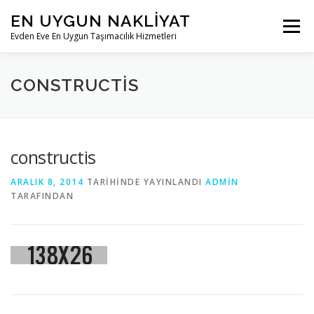
İçeriğe
EN UYGUN NAKLIYAT
geç
Menü
Evden Eve En Uygun Taşımacılık Hizmetleri
ANASAYFA
KURUMSAL
HIZMETLERIMIZ
CONSTRUCTIS
BLOG
İLETIŞIM
constructis
ARALIK 8, 2014
TARIHINDE YAYINLANDI
ADMIN
TARAFINDAN